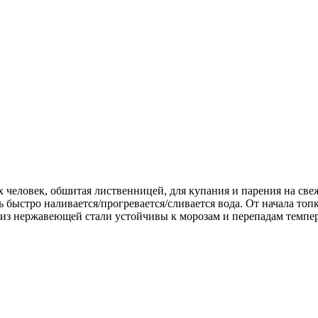
х человек, обшитая лиственницей, для купания и парения на св
ь быстро наливается/прогревается/сливается вода. От начала то
и из нержавеющей стали устойчивы к морозам и перепадам темпер